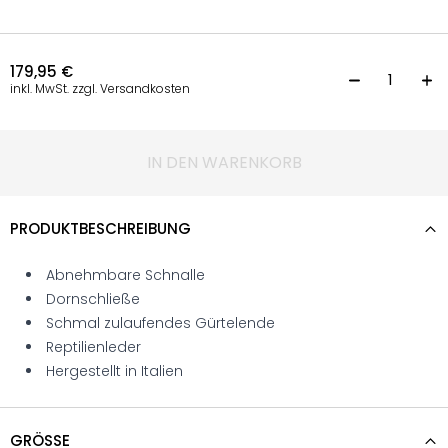
179,95
€
G
inkl. MwSt. zzgl. Versandkosten
IN DEN WARENKORB
PRODUKTBESCHREIBUNG
Abnehmbare Schnalle
Dornschließe
Schmal zulaufendes Gürtelende
Reptilienleder
Hergestellt in Italien
GRÖSSE