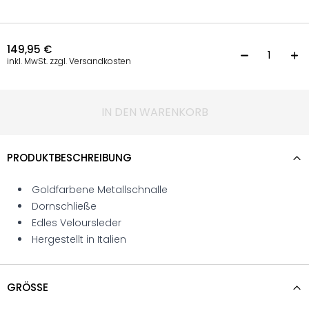
149,95
€
G
inkl. MwSt. zzgl. Versandkosten
IN DEN WARENKORB
PRODUKTBESCHREIBUNG
Goldfarbene Metallschnalle
Dornschließe
Edles Veloursleder
Hergestellt in Italien
GRÖSSE