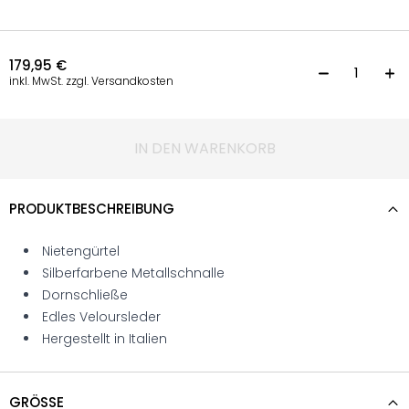
179,95
€
G
inkl. MwSt. zzgl. Versandkosten
IN DEN WARENKORB
PRODUKTBESCHREIBUNG
Nietengürtel
Silberfarbene Metallschnalle
Dornschließe
Edles Veloursleder
Hergestellt in Italien
GRÖSSE