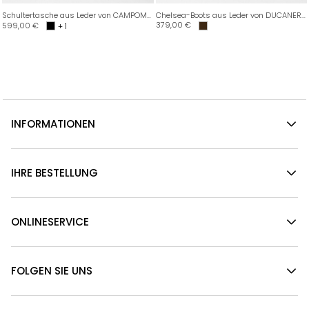
Schultertasche aus Leder von CAMPOMAGGI
Chelsea-Boots aus Leder von DUCANERO SRL
379,00
€
599,00
€
+ 1
INFORMATIONEN
IHRE BESTELLUNG
ONLINESERVICE
FOLGEN SIE UNS