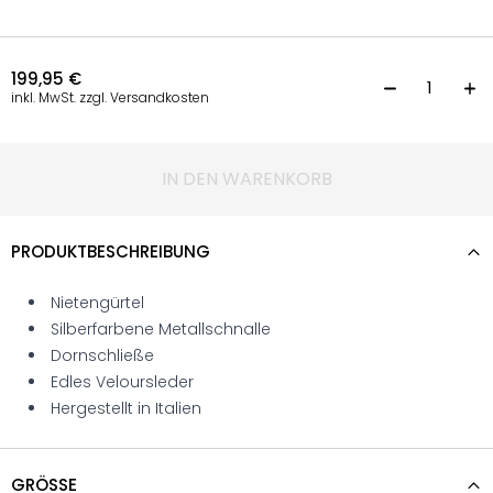
199,95
€
G
inkl. MwSt. zzgl. Versandkosten
IN DEN WARENKORB
PRODUKTBESCHREIBUNG
Nietengürtel
Silberfarbene Metallschnalle
Dornschließe
Edles Veloursleder
Hergestellt in Italien
GRÖSSE