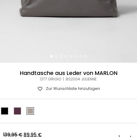
Handtasche aus Leder von MARLON
D77 GRIGIO | BS2004 JULIENNE
Zur Wunschliste hinzufügen
Ursprünglicher
Aktueller
139,95
€
89,95
€