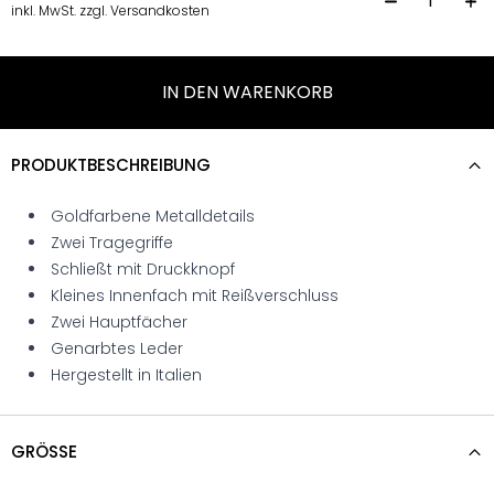
Preis
Preis
H
inkl. MwSt. zzgl. Versandkosten
war:
ist:
139,95 €
89,95 €.
IN DEN WARENKORB
PRODUKTBESCHREIBUNG
Goldfarbene Metalldetails
Zwei Tragegriffe
Schließt mit Druckknopf
Kleines Innenfach mit Reißverschluss
Zwei Hauptfächer
Genarbtes Leder
Hergestellt in Italien
GRÖSSE