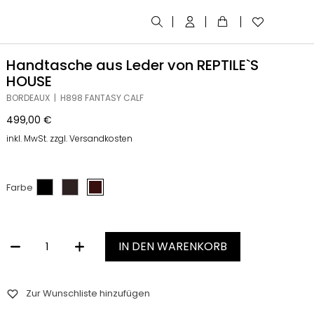
Handtasche aus Leder von REPTILE`S
HOUSE
BORDEAUX | H898 FANTASY CALF
499,00
€
inkl. MwSt. zzgl. Versandkosten
Farbe
IN DEN WARENKORB
HANDTASCHE AUS LEDER VON REPTILE`S HOUSE MENGE
Zur Wunschliste hinzufügen