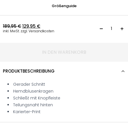
Größenguide
189,95
€
129,95
€
H
inkl. MwSt. zzgl. Versandkosten
IN DEN WARENKORB
PRODUKTBESCHREIBUNG
Gerader Schnitt
Hemdblusenkragen
Schließt mit Knopfleiste
Teilungsnaht hinten
Karierter-Print