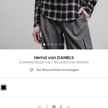
Hemd von DANIELS
SCHWARZ/WEISS 47B | RIOJA BUCAVE F3105305
Zur Wunschliste hinzufügen
XS
S
M
L
XL