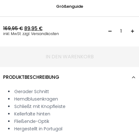
Größenguide
169,95
€
89,95
€
H
inkl. MwSt. zzgl. Versandkosten
IN DEN WARENKORB
PRODUKTBESCHREIBUNG
Gerader Schnitt
Hemdblusenkragen
Schließt mit Knopfleiste
Kellerfalte hinten
Fließende-Optik
Hergestellt in Portugal