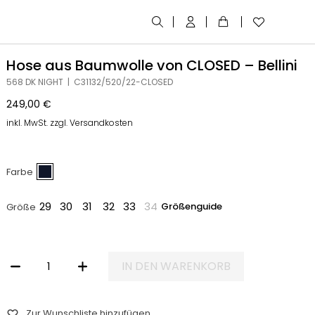
Hose aus Baumwolle von CLOSED – Bellini
568 DK NIGHT | C31132/520/22-CLOSED
249,00
€
inkl. MwSt. zzgl. Versandkosten
Farbe
29
30
31
32
33
34
Größenguide
Größe
IN DEN WARENKORB
HOSE AUS BAUMWOLLE VON CLOSED - BELLINI MENGE
Zur Wunschliste hinzufügen