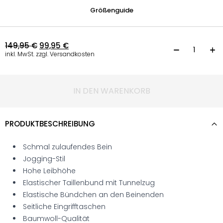
Größenguide
149,95
€
99,95
€
H
inkl. MwSt. zzgl. Versandkosten
IN DEN WARENKORB
PRODUKTBESCHREIBUNG
Schmal zulaufendes Bein
Jogging-Stil
Hohe Leibhöhe
Elastischer Taillenbund mit Tunnelzug
Elastische Bündchen an den Beinenden
Seitliche Eingrifftaschen
Baumwoll-Qualität