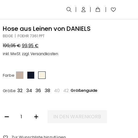
Hose aus Leinen von DANIELS
BEIGE | FOEHR 7361 PPT
199,95
€
99,95
€
inkl. MwSt. zzgl. Versandkosten
Farbe
32
34
36
38
40
42
Größenguide
Größe
IN DEN WARENKORB
HOSE AUS LEINEN VON DANIELS MENGE
Zur Wunschliste hinzufügen