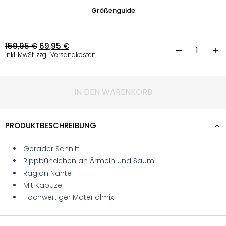
Größenguide
159,95
€
69,95
€
K
inkl. MwSt. zzgl. Versandkosten
IN DEN WARENKORB
PRODUKTBESCHREIBUNG
Gerader Schnitt
Rippbündchen an Ärmeln und Saum
Raglan Nähte
Mit Kapuze
Hochwertiger Materialmix