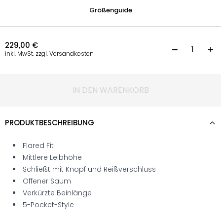
Größenguide
229,00
€
K
inkl. MwSt. zzgl. Versandkosten
IN DEN WARENKORB
PRODUKTBESCHREIBUNG
Flared Fit
Mittlere Leibhöhe
Schließt mit Knopf und Reißverschluss
Offener Saum
Verkürzte Beinlänge
5-Pocket-Style