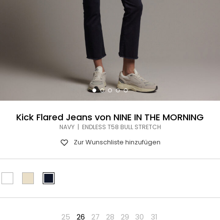
Kick Flared Jeans von NINE IN THE MORNING
NAVY | ENDLESS T58 BULL STRETCH
Zur Wunschliste hinzufügen
25
26
27
28
29
30
31