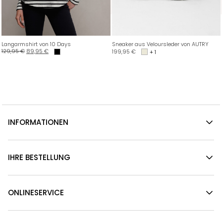
Langarmshirt von 10 Days
Sneaker aus Veloursleder von AUTRY
129,95
€
89,95
€
199,95
€
+ 1
INFORMATIONEN
IHRE BESTELLUNG
ONLINESERVICE