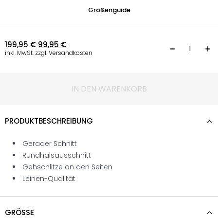
Größenguide
199,95
€
99,95
€
K
inkl. MwSt. zzgl. Versandkosten
IN DEN WARENKORB
PRODUKTBESCHREIBUNG
Gerader Schnitt
Rundhalsausschnitt
Gehschlitze an den Seiten
Leinen-Qualität
GRÖSSE