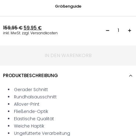
Größenguide
159,95
€
59,95
€
K
inkl. MwSt. zzgl. Versandkosten
IN DEN WARENKORB
PRODUKTBESCHREIBUNG
Gerader Schnitt
Rundhalsausschnitt
Allover-Print
Fließende-Optik
Elastische Qualität
Weiche Haptik
Ungefütterte Verarbeitung