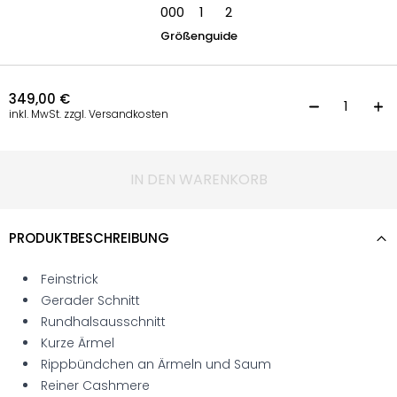
000
1
2
Größenguide
349,00
€
K
inkl. MwSt. zzgl. Versandkosten
IN DEN WARENKORB
PRODUKTBESCHREIBUNG
Feinstrick
Gerader Schnitt
Rundhalsausschnitt
Kurze Ärmel
Rippbündchen an Ärmeln und Saum
Reiner Cashmere