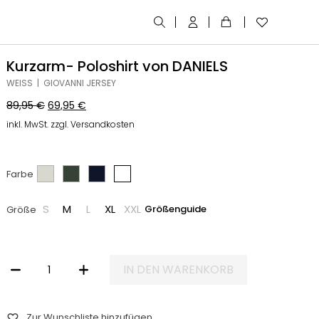
Kurzarm- Poloshirt von DANIELS
WEISS | GIOVANNI JERSEY
89,95
€
69,95
€
inkl. MwSt. zzgl. Versandkosten
Farbe
S
M
L
XL
XXL
Größenguide
Größe
IN DEN WARENKORB
KURZARM- POLOSHIRT VON DANIELS MENGE
Zur Wunschliste hinzufügen