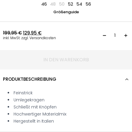
46
48
50
52
54
56
Größenguide
199,95
€
129,95
€
K
inkl. MwSt. zzgl. Versandkosten
IN DEN WARENKORB
PRODUKTBESCHREIBUNG
Feinstrick
Umlegekragen
Schließt mit Knöpfen
Hochwertiger Materialmix
Hergestellt in Italien