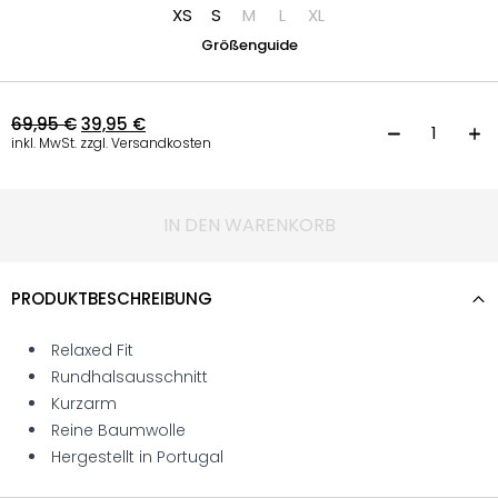
XS
S
M
L
XL
Größenguide
69,95
€
39,95
€
K
inkl. MwSt. zzgl. Versandkosten
IN DEN WARENKORB
PRODUKTBESCHREIBUNG
Relaxed Fit
Rundhalsausschnitt
Kurzarm
Reine Baumwolle
Hergestellt in Portugal