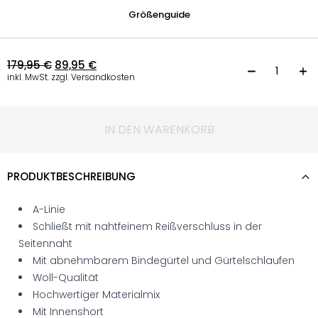
Größenguide
179,95
€
89,95
€
K
inkl. MwSt. zzgl. Versandkosten
IN DEN WARENKORB
PRODUKTBESCHREIBUNG
A-Linie
Schließt mit nahtfeinem Reißverschluss in der
Seitennaht
Mit abnehmbarem Bindegürtel und Gürtelschlaufen
Woll-Qualität
Hochwertiger Materialmix
Mit Innenshort