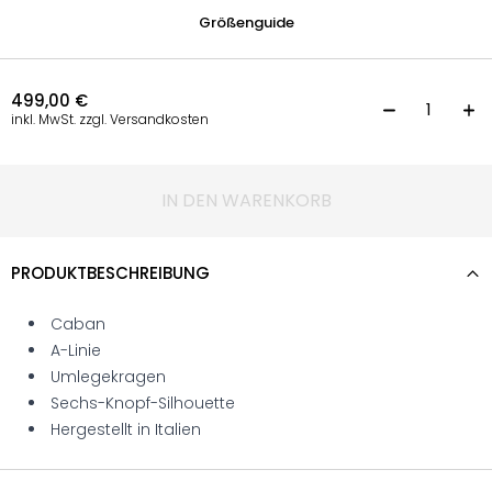
Größenguide
499,00
€
K
inkl. MwSt. zzgl. Versandkosten
IN DEN WARENKORB
PRODUKTBESCHREIBUNG
Caban
A-Linie
Umlegekragen
Sechs-Knopf-Silhouette
Hergestellt in Italien