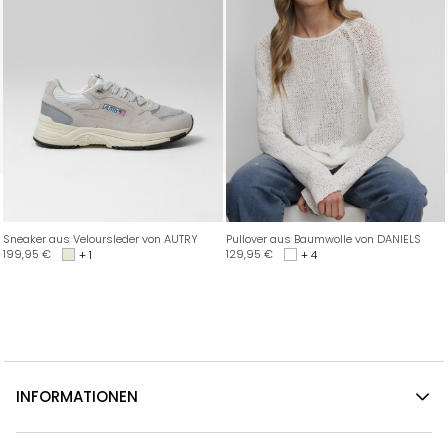
Sneaker aus Veloursleder von AUTRY
Pullover aus Baumwolle von DANIELS
199,95
€
129,95
€
+ 1
+ 4
INFORMATIONEN