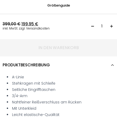
Größenguide
399,00
€
199,95
€
K
inkl. MwSt. zzgl. Versandkosten
IN DEN WARENKORB
PRODUKTBESCHREIBUNG
A-Linie
Stehkragen mit Schleife
Seitliche Eingrifftaschen
3/4-Arm
Nahtfeiner Reißverschluss am Rücken
Mit Unterkleid
Leicht elastische-Qualität