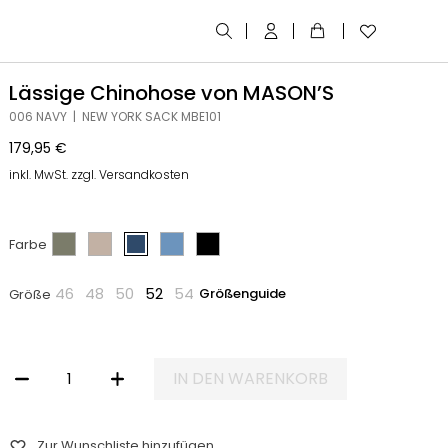
Lässige Chinohose von MASON’S
006 NAVY | NEW YORK SACK MBE101
179,95
€
inkl. MwSt. zzgl. Versandkosten
Farbe
46
48
50
52
54
Größenguide
Größe
IN DEN WARENKORB
LÄSSIGE CHINOHOSE VON MASON'S MENGE
Zur Wunschliste hinzufügen