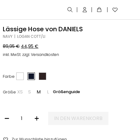
Lässige Hose von DANIELS
NAVY | LOGAN COTT/LI
89,95
€
44,95
€
inkl. MwSt. zzgl. Versandkosten
Farbe
XS
S
M
L
Größenguide
Größe
IN DEN WARENKORB
LÄSSIGE HOSE VON DANIELS MENGE
Zur Wunschliste hinzufügen