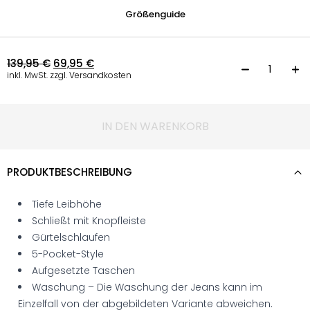
Größenguide
139,95
€
69,95
€
L
inkl. MwSt. zzgl. Versandkosten
IN DEN WARENKORB
PRODUKTBESCHREIBUNG
Tiefe Leibhöhe
Schließt mit Knopfleiste
Gürtelschlaufen
5-Pocket-Style
Aufgesetzte Taschen
Waschung – Die Waschung der Jeans kann im
Einzelfall von der abgebildeten Variante abweichen.