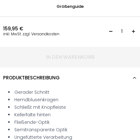
Größenguide
159,95
€
L
inkl. MwSt. zzgl. Versandkosten
IN DEN WARENKORB
PRODUKTBESCHREIBUNG
Gerader Schnitt
Hemdblusenkragen
Schließt mit Knopfleiste
Kellerfalte hinten
Fließende-Optik
Semitransparente Optik
Ungefütterte Verarbeitung