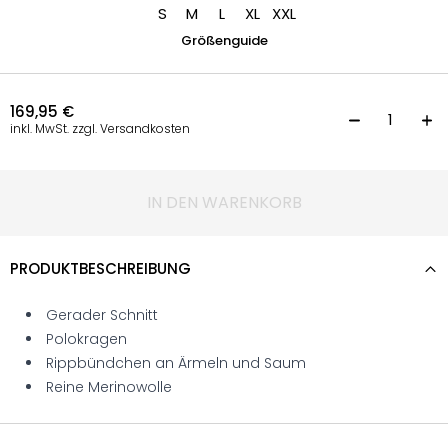
S
M
L
XL
XXL
Größenguide
169,95
€
L
inkl. MwSt. zzgl. Versandkosten
IN DEN WARENKORB
PRODUKTBESCHREIBUNG
Gerader Schnitt
Polokragen
Rippbündchen an Ärmeln und Saum
Reine Merinowolle