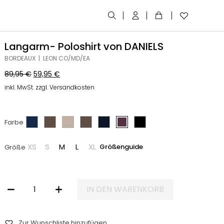
Langarm- Poloshirt von DANIELS
BORDEAUX | LEON CO/MD/EA
89,95
€
59,95
€
inkl. MwSt. zzgl. Versandkosten
Farbe
XS
S
M
L
XL
Größenguide
Größe
IN DEN WARENKORB
LANGARM- POLOSHIRT VON DANIELS MENGE
Zur Wunschliste hinzufügen