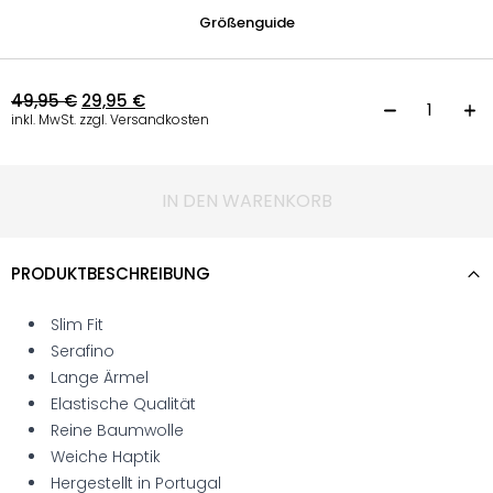
Größenguide
49,95
€
29,95
€
L
inkl. MwSt. zzgl. Versandkosten
IN DEN WARENKORB
PRODUKTBESCHREIBUNG
Slim Fit
Serafino
Lange Ärmel
Elastische Qualität
Reine Baumwolle
Weiche Haptik
Hergestellt in Portugal