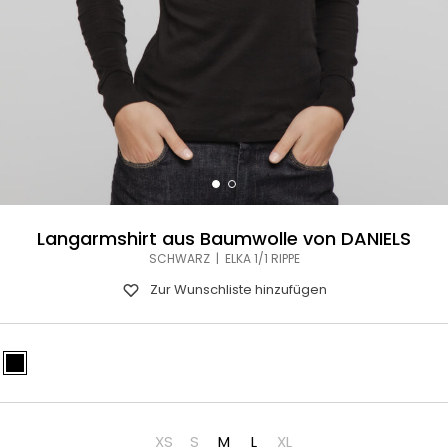
Langarmshirt aus Baumwolle von DANIELS
SCHWARZ | ELKA 1/1 RIPPE
Zur Wunschliste hinzufügen
XS
S
M
L
XL