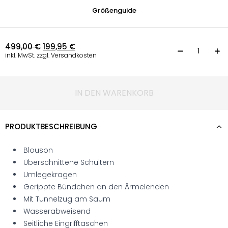
Größenguide
499,00
€
199,95
€
L
inkl. MwSt. zzgl. Versandkosten
IN DEN WARENKORB
PRODUKTBESCHREIBUNG
Blouson
Überschnittene Schultern
Umlegekragen
Gerippte Bündchen an den Ärmelenden
Mit Tunnelzug am Saum
Wasserabweisend
Seitliche Eingrifftaschen