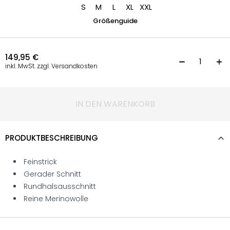
S
M
L
XL
XXL
Größenguide
149,95
€
L
inkl. MwSt. zzgl. Versandkosten
IN DEN WARENKORB
PRODUKTBESCHREIBUNG
Feinstrick
Gerader Schnitt
Rundhalsausschnitt
Reine Merinowolle