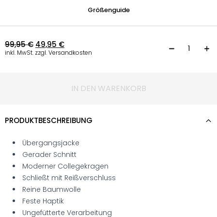
Größenguide
99,95
€
49,95
€
L
inkl. MwSt. zzgl. Versandkosten
IN DEN WARENKORB
PRODUKTBESCHREIBUNG
Übergangsjacke
Gerader Schnitt
Moderner Collegekragen
Schließt mit Reißverschluss
Reine Baumwolle
Feste Haptik
Ungefütterte Verarbeitung