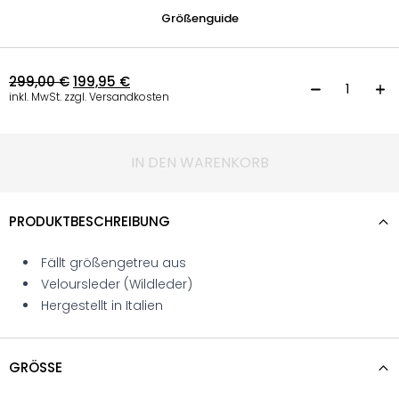
Größenguide
299,00
€
199,95
€
L
inkl. MwSt. zzgl. Versandkosten
IN DEN WARENKORB
PRODUKTBESCHREIBUNG
Fällt größengetreu aus
Veloursleder (Wildleder)
Hergestellt in Italien
GRÖSSE