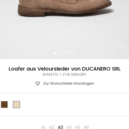
Loafer aus Veloursleder von DUCANERO SRL
NOISETTE | 2718 SENSORY
Zur Wunschliste hinzufügen
41
42
43
44
45
46