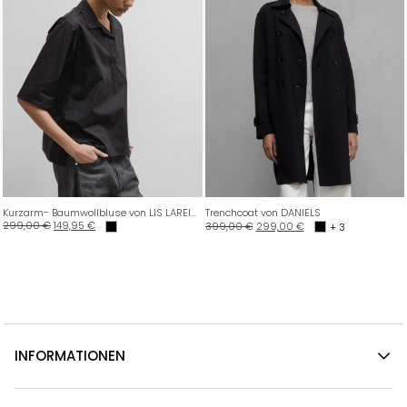
Kurzarm- Baumwollbluse von LIS LAREIDA
Trenchcoat von DANIELS
299,00
€
149,95
€
399,00
€
299,00
€
+ 3
INFORMATIONEN