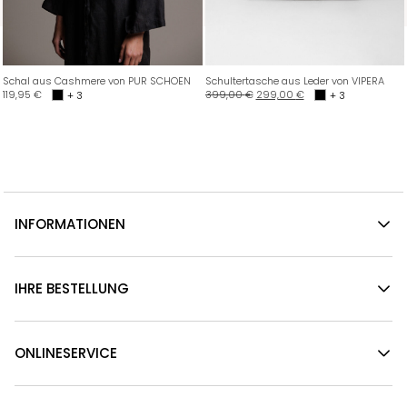
Schal aus Cashmere von PUR SCHOEN
Schultertasche aus Leder von VIPERA
Ursprünglicher
Aktueller
119,95
€
399,00
€
299,00
€
+ 3
+ 3
Preis
Preis
war:
ist:
399,00 €
299,00 €.
INFORMATIONEN
IHRE BESTELLUNG
ONLINESERVICE