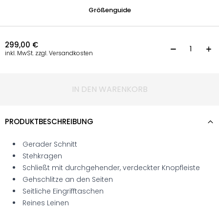
Größenguide
299,00
€
M
inkl. MwSt. zzgl. Versandkosten
IN DEN WARENKORB
PRODUKTBESCHREIBUNG
Gerader Schnitt
Stehkragen
Schließt mit durchgehender, verdeckter Knopfleiste
Gehschlitze an den Seiten
Seitliche Eingrifftaschen
Reines Leinen