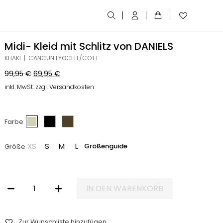
Midi- Kleid mit Schlitz von DANIELS
KHAKI | CANCUN LYOCELL/COTT
99,95
€
69,95
€
inkl. MwSt. zzgl. Versandkosten
Farbe
XS
S
M
L
Größenguide
Größe
IN DEN WARENKORB
MIDI- KLEID MIT SCHLITZ VON DANIELS MENGE
Zur Wunschliste hinzufügen