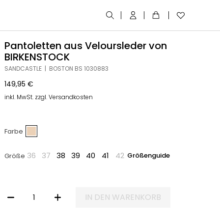
Pantoletten aus Veloursleder von
BIRKENSTOCK
SANDCASTLE | BOSTON BS 1030883
149,95
€
inkl. MwSt. zzgl. Versandkosten
Farbe
36
37
38
39
40
41
42
Größenguide
Größe
IN DEN WARENKORB
PANTOLETTEN AUS VELOURSLEDER VON BIRKENSTOCK MENGE