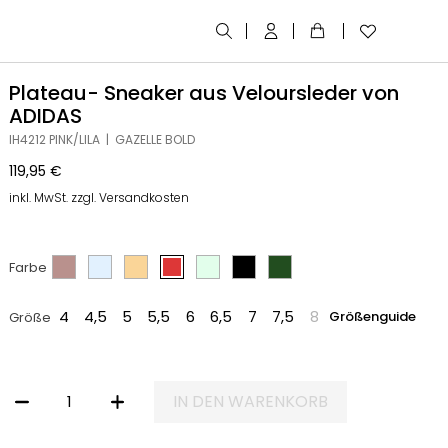
Plateau- Sneaker aus Veloursleder von
ADIDAS
IH4212 PINK/LILA | GAZELLE BOLD
119,95
€
inkl. MwSt. zzgl. Versandkosten
Farbe
4
4,5
5
5,5
6
6,5
7
7,5
8
Größenguide
Größe
IN DEN WARENKORB
PLATEAU- SNEAKER AUS VELOURSLEDER VON ADIDAS MENGE