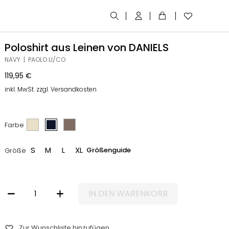
Poloshirt aus Leinen von DANIELS
NAVY | PAOLO LI/CO
119,95
€
inkl. MwSt. zzgl. Versandkosten
Farbe
S
M
L
XL
Größenguide
Größe
IN DEN WARENKORB
POLOSHIRT AUS LEINEN VON DANIELS MENGE
Zur Wunschliste hinzufügen