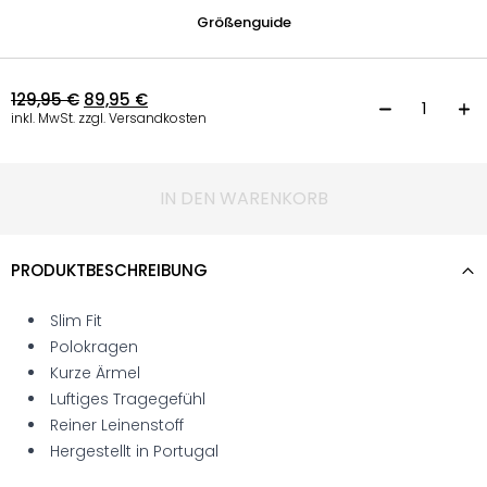
Größenguide
129,95
€
89,95
€
P
inkl. MwSt. zzgl. Versandkosten
IN DEN WARENKORB
PRODUKTBESCHREIBUNG
Slim Fit
Polokragen
Kurze Ärmel
Luftiges Tragegefühl
Reiner Leinenstoff
Hergestellt in Portugal