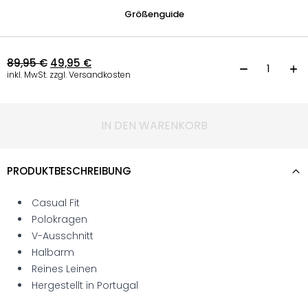
Größenguide
89,95
€
49,95
€
P
inkl. MwSt. zzgl. Versandkosten
IN DEN WARENKORB
PRODUKTBESCHREIBUNG
Casual Fit
Polokragen
V-Ausschnitt
Halbarm
Reines Leinen
Hergestellt in Portugal