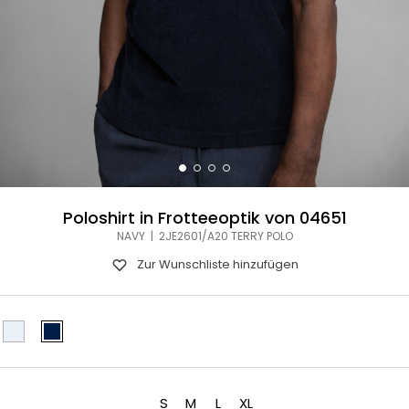
Poloshirt in Frotteeoptik von 04651
NAVY | 2JE2601/A20 TERRY POLO
Zur Wunschliste hinzufügen
S
M
L
XL