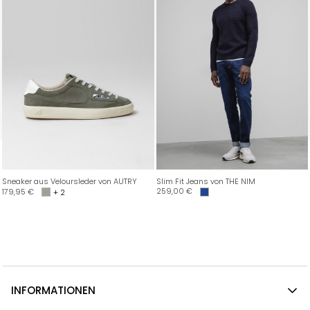
Sneaker aus Veloursleder von AUTRY
Slim Fit Jeans von THE NIM
259,00
€
179,95
€
+ 2
INFORMATIONEN