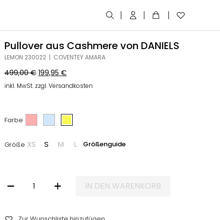
Pullover aus Cashmere von DANIELS
LEMON 230022 | COVENTEY AMARA
499,00
€
199,95
€
inkl. MwSt. zzgl. Versandkosten
Farbe
XS
S
M
L
Größenguide
Größe
IN DEN WARENKORB
PULLOVER AUS CASHMERE VON DANIELS MENGE
Zur Wunschliste hinzufügen