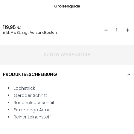
Größenguide
119,95
€
P
inkl. MwSt. zzgl. Versandkosten
IN DEN WARENKORB
PRODUKTBESCHREIBUNG
Lochstrick
Gerader Schnitt
Rundhalsausschnitt
Extra-lange Ärmel
Reiner Leinenstoff