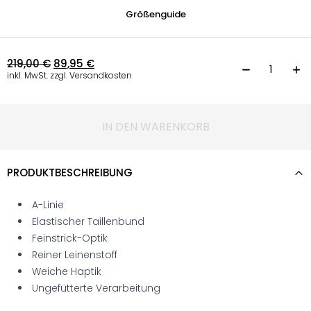
Größenguide
219,00
€
89,95
€
S
inkl. MwSt. zzgl. Versandkosten
IN DEN WARENKORB
PRODUKTBESCHREIBUNG
A-Linie
Elastischer Taillenbund
Feinstrick-Optik
Reiner Leinenstoff
Weiche Haptik
Ungefütterte Verarbeitung