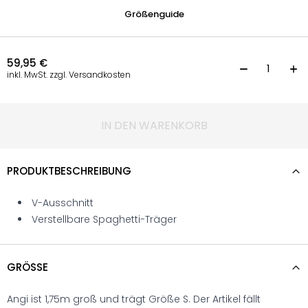
Größenguide
59,95
€
U
inkl. MwSt. zzgl. Versandkosten
IN DEN WARENKORB
PRODUKTBESCHREIBUNG
V-Ausschnitt
Verstellbare Spaghetti-Träger
GRÖSSE
Angi ist 1,75m groß und trägt Größe S. Der Artikel fällt