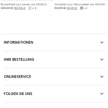
Blusenkleid aus Leinen von DANIELS
Sandalen aus Veloursleder von MOSAIC
239,00
€
169,95
€
159,95
€
99,95
€
+ 2
+ 1
INFORMATIONEN
IHRE BESTELLUNG
ONLINESERVICE
FOLGEN SIE UNS