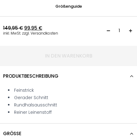
Größenguide
149,95
€
99,95
€
P
inkl. MwSt. zzgl. Versandkosten
IN DEN WARENKORB
PRODUKTBESCHREIBUNG
Feinstrick
Gerader Schnitt
Rundhalsausschnitt
Reiner Leinenstoff
GRÖSSE