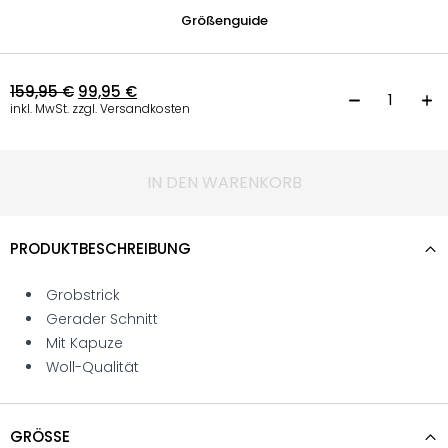
Größenguide
159,95
€
99,95
€
P
inkl. MwSt. zzgl. Versandkosten
IN DEN WARENKORB
PRODUKTBESCHREIBUNG
Grobstrick
Gerader Schnitt
Mit Kapuze
Woll-Qualität
GRÖSSE